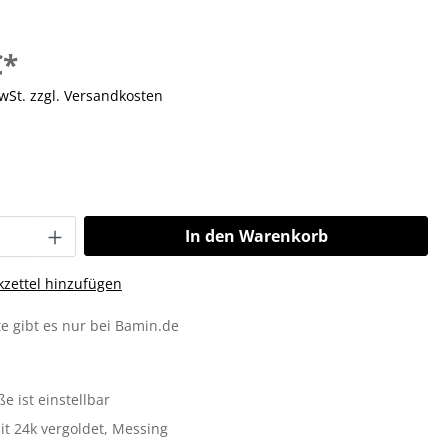
€*
MwSt. zzgl. Versandkosten
In den Warenkorb
zettel hinzufügen
e gibt es nur bei Bamin.de
d
e ist einstellbar
it 24k vergoldet
, Messing