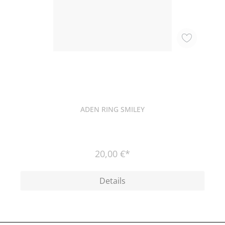
ADEN RING SMILEY
20,00 €*
Details