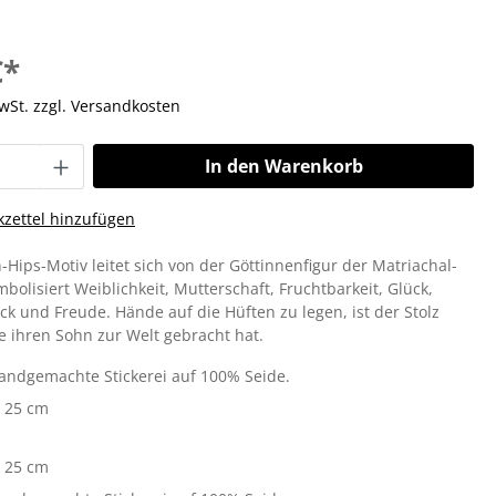
€*
MwSt. zzgl. Versandkosten
In den Warenkorb
zettel hinzufügen
Hips-Motiv leitet sich von der Göttinnenfigur der Matriachal-
mbolisiert Weiblichkeit, Mutterschaft, Fruchtbarkeit, Glück,
ück und Freude. Hände auf die Hüften zu legen, ist der Stolz
ie ihren Sohn zur Welt gebracht hat.
Handgemachte Stickerei auf 100% Seide.
x 25 cm
x 25 cm