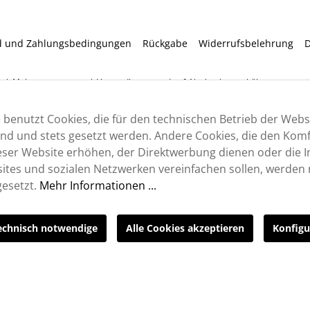
d und Zahlungsbedingungen
Rückgabe
Widerrufsbelehrung
D
etzl. Mehrwertsteuer zzgl.
Versandkosten
und ggf. Nachnahmegebühren, wenn nic
 benutzt Cookies, die für den technischen Betrieb der Webs
sind und stets gesetzt werden. Andere Cookies, die den Komf
ser Website erhöhen, der Direktwerbung dienen oder die I
tes und sozialen Netzwerken vereinfachen sollen, werden n
esetzt.
Mehr Informationen ...
echnisch notwendige
Alle Cookies akzeptieren
Konfigu