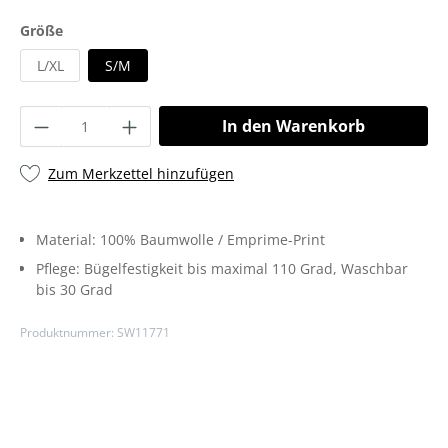
Größe
L/XL
S/M
In den Warenkorb
Zum Merkzettel hinzufügen
Material:
100% Baumwolle / Emprime-Print
Pflege:
Bügelfestigkeit bis maximal 110 Grad
, Waschbar
bis 30 Grad
Produktnummer:
SW11771