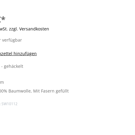
€*
MwSt. zzgl. Versandkosten
 verfügbar
zettel hinzufügen
 - gehäckelt
cm
00% Baumwolle
, Mit Fasern gefüllt
:
SW10112