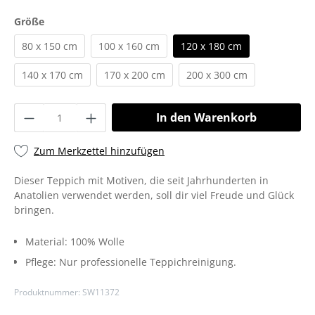
Größe
80 x 150 cm
100 x 160 cm
120 x 180 cm
140 x 170 cm
170 x 200 cm
200 x 300 cm
In den Warenkorb
Zum Merkzettel hinzufügen
Dieser Teppich mit Motiven, die seit Jahrhunderten in
Anatolien verwendet werden, soll dir viel Freude und Glück
bringen.
Material:
100% Wolle
Pflege:
Nur professionelle Teppichreinigung.
Produktnummer:
SW11372