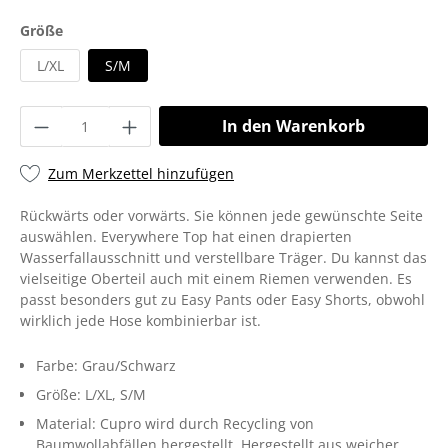
Größe
L/XL
S/M
In den Warenkorb
Zum Merkzettel hinzufügen
Rückwärts oder vorwärts. Sie können jede gewünschte Seite
auswählen. Everywhere Top hat einen drapierten
Wasserfallausschnitt und verstellbare Träger. Du kannst das
vielseitige Oberteil auch mit einem Riemen verwenden. Es
passt besonders gut zu Easy Pants oder Easy Shorts, obwohl
wirklich jede Hose kombinierbar ist.
Farbe:
Grau/Schwarz
Größe:
L/XL
, S/M
Material:
Cupro wird durch Recycling von
Baumwollabfällen hergestellt
, Hergestellt aus weicher