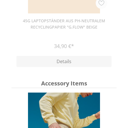
45G LAPTOPSTÄNDER AUS PH-NEUTRALEM
RECYCLINGPAPIER "G.FLOW" BEIGE
34,90 €*
Details
Accessory Items