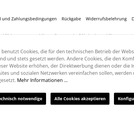
d und Zahlungsbedingungen
Rückgabe
Widerrufsbelehrung
D
etzl. Mehrwertsteuer zzgl.
Versandkosten
und ggf. Nachnahmegebühren, wenn nic
 benutzt Cookies, die für den technischen Betrieb der Webs
sind und stets gesetzt werden. Andere Cookies, die den Komf
ser Website erhöhen, der Direktwerbung dienen oder die I
tes und sozialen Netzwerken vereinfachen sollen, werden n
esetzt.
Mehr Informationen ...
echnisch notwendige
Alle Cookies akzeptieren
Konfigu