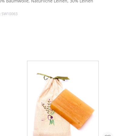
0% Baumwolle
, Natürliche Leinen
, 30% Leinen
:
SW10063