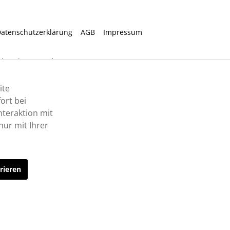
atenschutzerklärung
AGB
Impressum
ht anders angegeben.
ite
ort bei
nteraktion mit
ur mit Ihrer
rieren