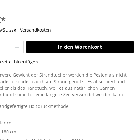
€*
MwSt. zzgl. Versandkosten
In den Warenkorb
zettel hinzufügen
hwere Gewicht der Strandtücher werden die Pestemals nicht
Bädern, sondern auch am Strand genutzt. Es absorbiert und
eller als das Handtuch, weil es aus natürlichen Garnen
ird und somit für eine längere Zeit verwendet werden kann.
handgefertigte Holzdruckmethode
er rot
x 180 cm