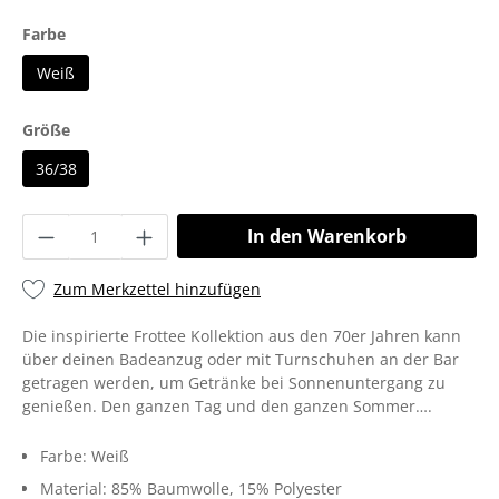
Farbe
Weiß
Größe
36/38
In den Warenkorb
Zum Merkzettel hinzufügen
Die inspirierte Frottee Kollektion aus den 70er Jahren kann
über deinen Badeanzug oder mit Turnschuhen an der Bar
getragen werden, um Getränke bei Sonnenuntergang zu
genießen. Den ganzen Tag und den ganzen Sommer….
Farbe:
Weiß
Material:
85% Baumwolle
, 15% Polyester