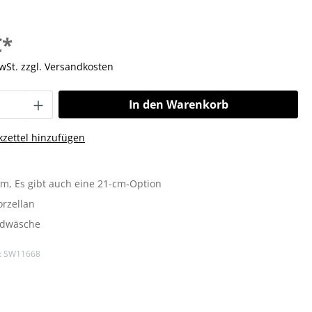
€*
MwSt. zzgl. Versandkosten
In den Warenkorb
zettel hinzufügen
cm
, Es gibt auch eine 21-cm-Option
orzellan
dwäsche
:
SW11668