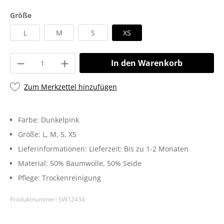
Größe
L
M
S
XS
In den Warenkorb
Zum Merkzettel hinzufügen
Farbe:
Dunkelpink
Größe:
L
, M
, S
, XS
Lieferinformationen:
Lieferzeit: Bis zu 1-2 Monaten
Material:
50% Baumwolle
, 50% Seide
Pflege:
Trockenreinigung
Produktnummer:
SW12434