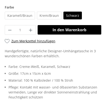
Farbe
Karamell/Braun
Krem/Braun
Schwarz
In den Warenkorb
Zum Merkzettel hinzufügen
Handgefertigte, natürliche Designer-Umhängetasche in 3
wunderschönen Farben erhältlich.
Farbe:
Creme-Weiß
, Karamell
, Schwarz
Größe:
17cm x 15cm x 6cm
Material:
100 % Kalbsleder / 100 % Stroh
Pflege:
Kontakt mit wasser- und ölbasierten Substanzen
vermeiden
, Lange vor direkter Sonneneinstrahlung und
Feuchtigkeit schützen