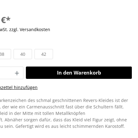
 €*
MwSt. zzgl. Versandkosten
38
40
42
In den Warenkorb
zettel hinzufügen
rkenzeichen des schmal geschnittenen Revers-Kleides ist der
 der wie ein Carmenausschnitt fast über die Schultern fällt.
Kleid in der Mitte mit tollen Metallknöpfen
. Abnäher sorgen dafür, dass das Kleid viel Figur zeigt, ohne
zu sein. Gefertigt wird es aus leicht schimmernden Karostoff.