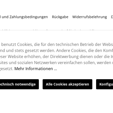
d und Zahlungsbedingungen
Rückgabe
Widerrufsbelehrung
D
etzl. Mehrwertsteuer zzgl.
Versandkosten
und ggf. Nachnahmegebühren, wenn nic
 benutzt Cookies, die für den technischen Betrieb der Webs
sind und stets gesetzt werden. Andere Cookies, die den Komf
ser Website erhöhen, der Direktwerbung dienen oder die I
tes und sozialen Netzwerken vereinfachen sollen, werden n
esetzt.
Mehr Informationen ...
echnisch notwendige
Alle Cookies akzeptieren
Konfigu