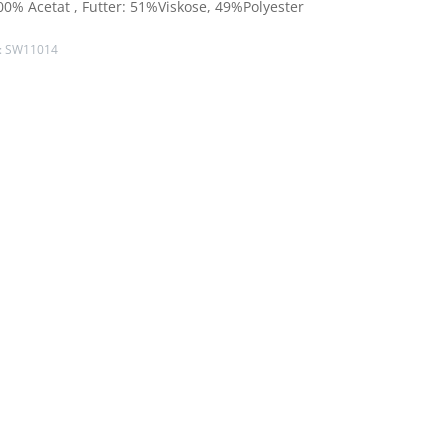
00% Acetat
, Futter: 51%Viskose, 49%Polyester
:
SW11014