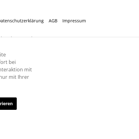
atenschutzerklärung
AGB
Impressum
ht anders angegeben.
ite
ort bei
nteraktion mit
ur mit Ihrer
rieren