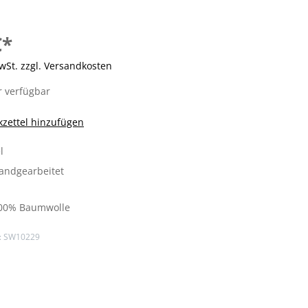
€*
MwSt. zzgl. Versandkosten
 verfügbar
zettel hinzufügen
l
Handgearbeitet
00% Baumwolle
:
SW10229