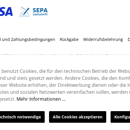
d und Zahlungsbedingungen
Rückgabe
Widerrufsbelehrung
D
etzl. Mehrwertsteuer zzgl.
Versandkosten
und ggf. Nachnahmegebühren, wenn nic
 benutzt Cookies, die für den technischen Betrieb der Webs
sind und stets gesetzt werden. Andere Cookies, die den Komf
ser Website erhöhen, der Direktwerbung dienen oder die I
tes und sozialen Netzwerken vereinfachen sollen, werden n
esetzt.
Mehr Informationen ...
echnisch notwendige
Alle Cookies akzeptieren
Konfigu