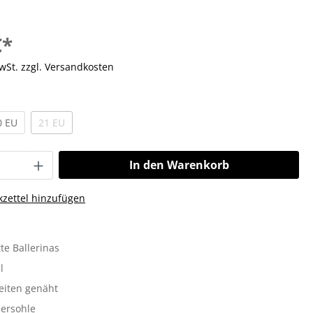
€*
MwSt. zzgl. Versandkosten
0 EU
21 EU
In den Warenkorb
zettel hinzufügen
tte Ballerinas
l
Seiten genäht
ersohle