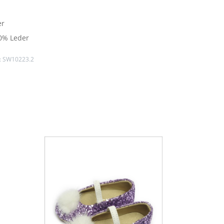
er
0% Leder
:
SW10223.2