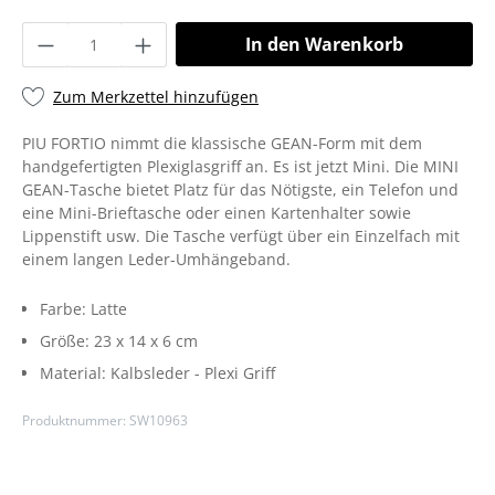
In den Warenkorb
Zum Merkzettel hinzufügen
PIU FORTIO nimmt die klassische GEAN-Form mit dem
handgefertigten Plexiglasgriff an. Es ist jetzt Mini. Die MINI
GEAN-Tasche bietet Platz für das Nötigste, ein Telefon und
eine Mini-Brieftasche oder einen Kartenhalter sowie
Lippenstift usw. Die Tasche verfügt über ein Einzelfach mit
einem langen Leder-Umhängeband.
Farbe:
Latte
Größe:
23 x 14 x 6 cm
Material:
Kalbsleder - Plexi Griff
Produktnummer:
SW10963