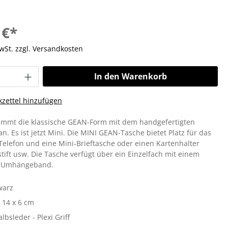
 €*
MwSt. zzgl. Versandkosten
In den Warenkorb
zettel hinzufügen
immt die klassische GEAN-Form mit dem handgefertigten
 an. Es ist jetzt Mini. Die MINI GEAN-Tasche bietet Platz für das
 Telefon und eine Mini-Brieftasche oder einen Kartenhalter
tift usw. Die Tasche verfügt über ein Einzelfach mit einem
r-Umhängeband.
warz
 14 x 6 cm
albsleder - Plexi Griff