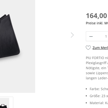
164,00
Preise inkl. 
Zum Merk
PIU FORTIO n
Plexiglasgriff
Nötigste, ein
sowie Lippens
langen Lede
Farbe:
Sch
Größe:
23 x
Material:
K