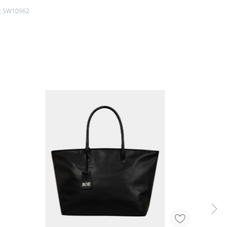
:
SW10962