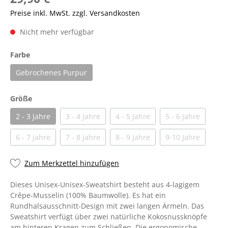
Preise inkl. MwSt. zzgl. Versandkosten
Nicht mehr verfügbar
Farbe
Gebrochenes Purpur
Größe
2 - 3 Jahre
3 - 4 Jahre
4 - 5 Jahre
5 - 6 Jahre
6 - 7 Jahre
7 - 8 Jahre
8 - 9 Jahre
9-10 Jahre
Zum Merkzettel hinzufügen
Dieses Unisex-Unisex-Sweatshirt besteht aus 4-lagigem
Crêpe-Musselin (100% Baumwolle). Es hat ein
Rundhalsausschnitt-Design mit zwei langen Ärmeln. Das
Sweatshirt verfügt über zwei natürliche Kokosnussknöpfe
am hinteren Kragen zum Schließen. Die ergonomische