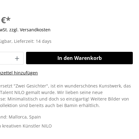
 €*
MwSt. zzgl. Versandkosten
ügbar, Lieferzeit: 14 days
In den Warenkorb
zettel hinzufügen
ersetzt "Zwei Gesichter", ist ein wunderschönes Kunstwerk, das
Talent NILO gemalt wurde. Wir lieben seine neue
e: Minimalistisch und doch so einzigartig! Weitere Bilder von
ollektion sind bereits auch bei Bamin erhältlich.
and: Mallorca, Spain
m kreativen Künstler NILO