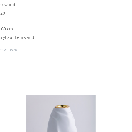
Leinwand
020
x 60 cm
cryl auf Leinwand
:
SW10526