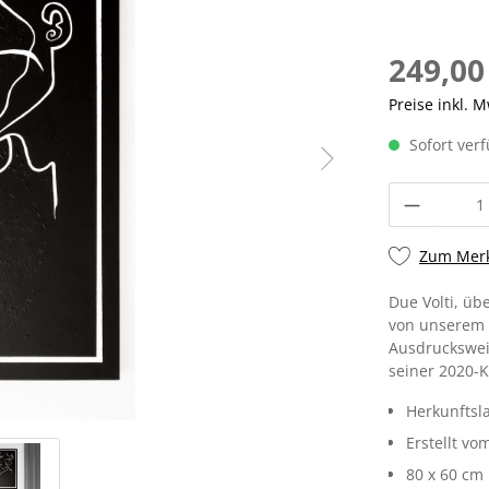
249,00
Preise inkl. 
Sofort verf
Zum Merk
Due Volti, üb
von unserem 
Ausdrucksweis
seiner 2020-K
Herkunftsl
Erstellt vo
80 x 60 cm