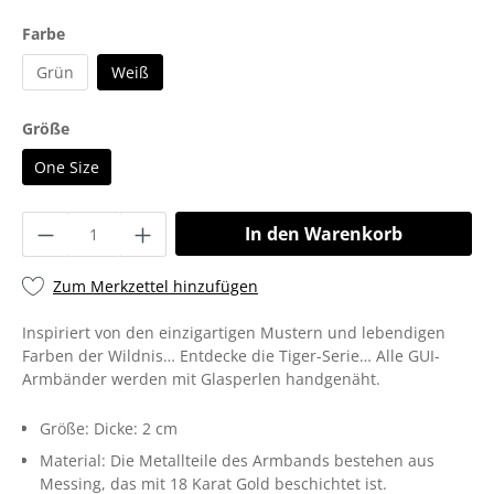
Farbe
Grün
Weiß
Größe
One Size
In den Warenkorb
Zum Merkzettel hinzufügen
Inspiriert von den einzigartigen Mustern und lebendigen
Farben der Wildnis… Entdecke die Tiger-Serie… Alle GUI-
Armbänder werden mit Glasperlen handgenäht.
Größe:
Dicke: 2 cm
Material:
Die Metallteile des Armbands bestehen aus
Messing, das mit 18 Karat Gold beschichtet ist.